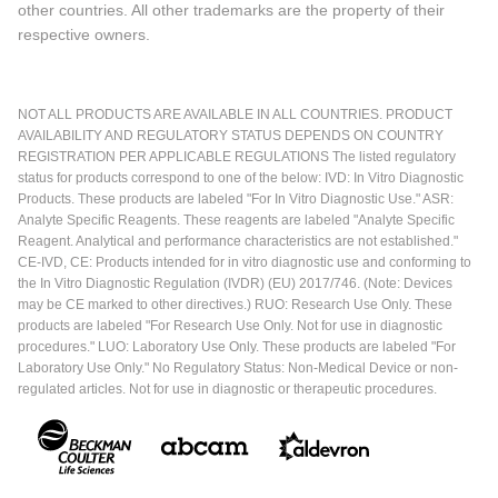
other countries. All other trademarks are the property of their
respective owners.
NOT ALL PRODUCTS ARE AVAILABLE IN ALL COUNTRIES. PRODUCT
AVAILABILITY AND REGULATORY STATUS DEPENDS ON COUNTRY
REGISTRATION PER APPLICABLE REGULATIONS The listed regulatory
status for products correspond to one of the below: IVD: In Vitro Diagnostic
Products. These products are labeled "For In Vitro Diagnostic Use." ASR:
Analyte Specific Reagents. These reagents are labeled "Analyte Specific
Reagent. Analytical and performance characteristics are not established."
CE-IVD, CE: Products intended for in vitro diagnostic use and conforming to
the In Vitro Diagnostic Regulation (IVDR) (EU) 2017/746. (Note: Devices
may be CE marked to other directives.) RUO: Research Use Only. These
products are labeled "For Research Use Only. Not for use in diagnostic
procedures." LUO: Laboratory Use Only. These products are labeled "For
Laboratory Use Only." No Regulatory Status: Non-Medical Device or non-
regulated articles. Not for use in diagnostic or therapeutic procedures.