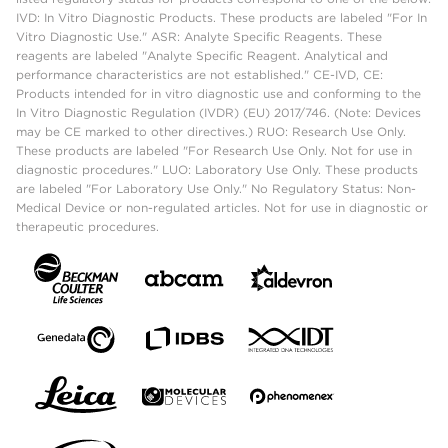
IVD: In Vitro Diagnostic Products. These products are labeled "For In
Vitro Diagnostic Use." ASR: Analyte Specific Reagents. These
reagents are labeled "Analyte Specific Reagent. Analytical and
performance characteristics are not established." CE-IVD, CE:
Products intended for in vitro diagnostic use and conforming to the
In Vitro Diagnostic Regulation (IVDR) (EU) 2017/746. (Note: Devices
may be CE marked to other directives.) RUO: Research Use Only.
These products are labeled "For Research Use Only. Not for use in
diagnostic procedures." LUO: Laboratory Use Only. These products
are labeled "For Laboratory Use Only." No Regulatory Status: Non-
Medical Device or non-regulated articles. Not for use in diagnostic or
therapeutic procedures.