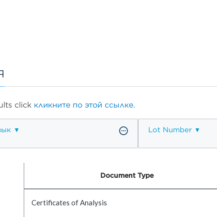
я
lts click
кликните по этой ссылке.
зык
Lot Number
Document Type
Certificates of Analysis