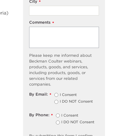
City
*
ria)
Comments
*
Please keep me informed about
Beckman Coulter webinars,
products, goods, and services,
including products, goods, or
services from our related
companies.
By Email:
I Consent
*
I DO NOT Consent
By Phone:
I Consent
*
I DO NOT Consent
By submitting this form I confirm