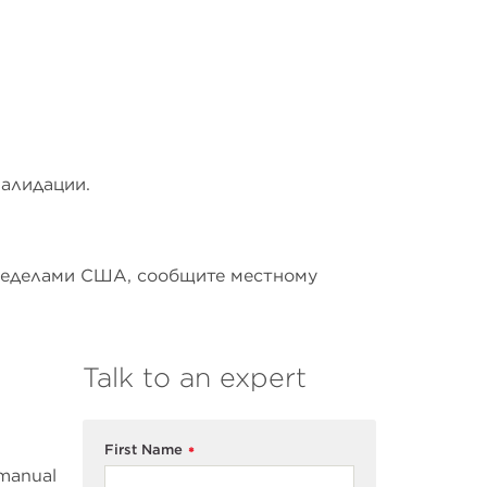
валидации.
пределами США, сообщите местному
Talk to an expert
First Name
*
 manual