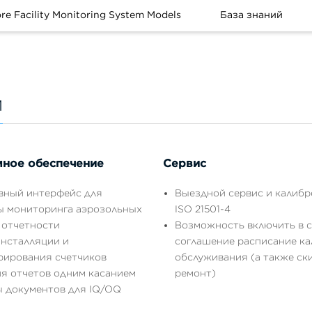
re Facility Monitoring System Models
База знаний
и
ное обеспечение
Сервис
вный интерфейс для
Выездной сервис и калибр
ы мониторинга аэрозольных
ISO 21501-4
 отчетности
Возможность включить в 
инсталляции и
соглашение расписание ка
рирования счетчиков
обслуживания (а также ск
я отчетов одним касанием
ремонт)
 документов для IQ/OQ