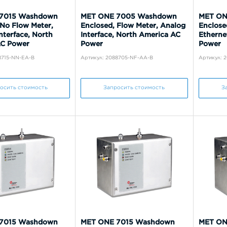
7015 Washdown
MET ONE 7005 Washdown
MET ON
 No Flow Meter,
Enclosed, Flow Meter, Analog
Enclose
nterface, North
Interface, North America AC
Etherne
AC Power
Power
Power
8715-NN-EA-B
Артикул: 2088705-NF-AA-B
Артикул: 
осить стоимость
Запросить стоимость
З
7015 Washdown
MET ONE 7015 Washdown
MET ON