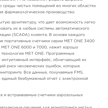
ю среды чистых помещений во многих областях
я фармакологическое производство.
тую архитектуру, что дает возможность легко
овать их в любые системы автоматического
ации (SCADA) клиента. В основе каждого
ая портативные счетчики серии MET ONE 3400
и MET ONE 6000 и 7000, лежит хорошо
 технология MET ONE. Программные
 интуитивный интерфейс, облегчающий их
ий риск человеческих ошибок, которые
ниторинге. Все данные, получаемые FMS,
в единый безбумажный отчет с электронной
е и встраиваемые счетчики аэрозольных
мплексные решения для мониторинга чистых