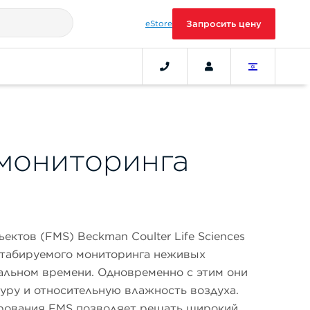
eStore
Запросить цену
мониторинга
ктов (FMS) Beckman Coulter Life Sciences
табируемого мониторинга неживых
альном времени. Одновременно с этим они
уру и относительную влажность воздуха.
рования FMS позволяет решать широкий