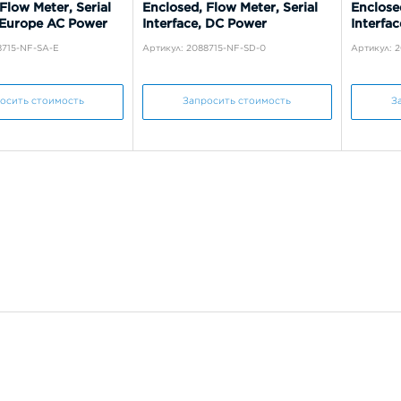
Flow Meter, Serial
Enclosed, Flow Meter, Serial
Enclose
, Europe AC Power
Interface, DC Power
Interfa
8715-NF-SA-E
Артикул: 2088715-NF-SD-0
Артикул: 
осить стоимость
Запросить стоимость
З