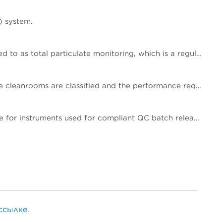
) system.
This paper describes changes and improvements to non‐viable particle monitoring (NVP), sometimes referred to as total particulate monitoring, which is a regulatory requirement during aseptic processing. Aseptic processing is becoming more automated and increasingly important to future products of the biopharmaceutical industry. In the same manner, NVP monitoring is also becoming more automated and increasingly important for contamination risk management during aseptic processing.
This paper explains the rules of ISO 14644-1:2015, which has substantial revisions impacting both the way the cleanrooms are classified and the performance requirements of the air particle counting instruments used to carry out the classification.
This paper describes common QC instrumentation compliance elements and gives examples of best practice for instruments used for compliant QC batch release.
ссылке.