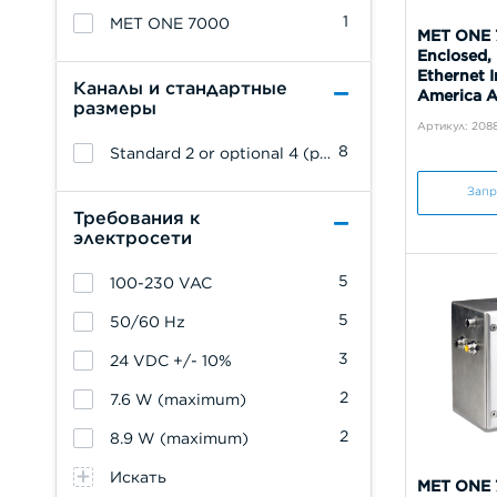
1
MET ONE 7000
MET ONE 
Enclosed,
Ethernet I
Каналы и стандартные
America 
размеры
Артикул: 208
8
Standard 2 or optional 4 (pulse units 2 channels only)
Запр
Требования к
электросети
5
100-230 VAC
5
50/60 Hz
3
24 VDC +/- 10%
2
7.6 W (maximum)
2
8.9 W (maximum)
Искать
MET ONE 