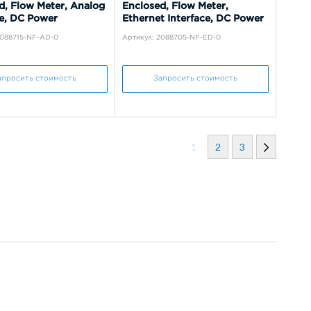
d, Flow Meter, Analog
Enclosed, Flow Meter,
ce, DC Power
Ethernet Interface, DC Power
2088715-NF-AD-0
Артикул: 2088705-NF-ED-0
апросить стоимость
Запросить стоимость
1
2
3