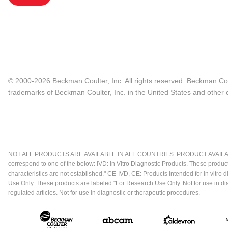
© 2000-2026 Beckman Coulter, Inc. All rights reserved. Beckman Cou
trademarks of Beckman Coulter, Inc. in the United States and other c
NOT ALL PRODUCTS ARE AVAILABLE IN ALL COUNTRIES. PRODUCT AVAILABI
correspond to one of the below: IVD: In Vitro Diagnostic Products. These produc
characteristics are not established." CE-IVD, CE: Products intended for in vitr
Use Only. These products are labeled "For Research Use Only. Not for use in d
regulated articles. Not for use in diagnostic or therapeutic procedures.