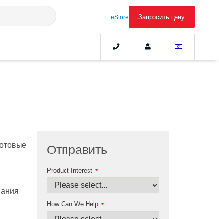
Запросить цену
eStore
готовые
Отправить
Product Interest
*
вания
How Can We Help
*