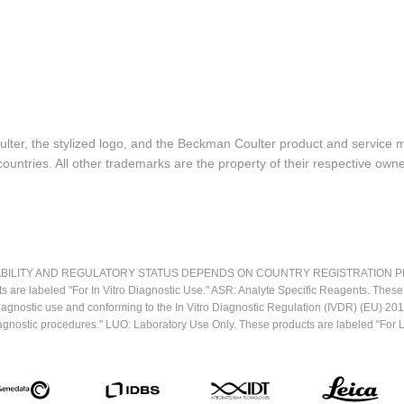
lter, the stylized logo, and the Beckman Coulter product and service 
ountries. All other trademarks are the property of their respective owne
LITY AND REGULATORY STATUS DEPENDS ON COUNTRY REGISTRATION PER APPL
ts are labeled "For In Vitro Diagnostic Use." ASR: Analyte Specific Reagents. Thes
o diagnostic use and conforming to the In Vitro Diagnostic Regulation (IVDR) (EU) 
iagnostic procedures." LUO: Laboratory Use Only. These products are labeled "For