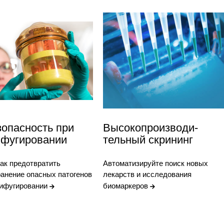
опасность при
Высокопроизводи-
ифугировании
тельный скрининг
как предотвратить
Автоматизируйте поиск новых
анение опасных патогенов
лекарств и исследования
рифугировании
биомаркеров